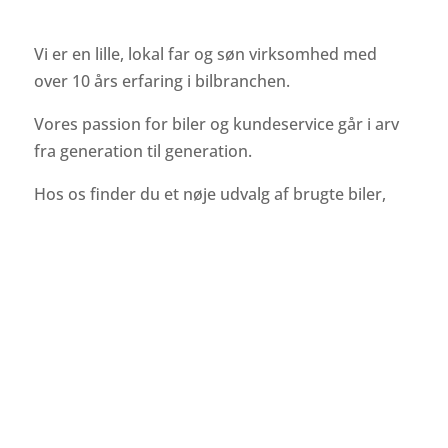
Vi er en lille, lokal far og søn virksomhed med
over 10 års erfaring i bilbranchen.
Vores passion for biler og kundeservice går i arv
fra generation til generation.
Hos os finder du et nøje udvalg af brugte biler,
der passer til ethvert behov.
Vi sætter en ære i at give personlig rådgivning og
skræddersyede løsninger til hver enkelt kunde.
Med vores mange års erfaring og lokale
forankring, kan du være sikker på en tryg og
pålidelig handel.
I fritiden går vi op i veteranbiler og motorcykler