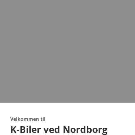
Eksport
Hvad tilbyder vi
LÆS MERE
Velkommen til
K-Biler ved Nordborg